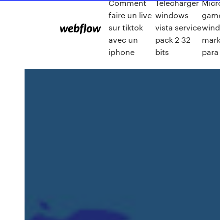
Comment
Telecharger
Micr
faire un live
windows
game
sur tiktok
vista service
win
avec un
pack 2 32
mark
iphone
bits
para