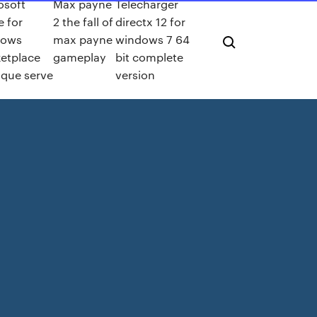
osoft
Max payne
Télécharger
 for
2 the fall of
directx 12 for
dows
max payne
windows 7 64
etplace
gameplay
bit complete
 que serve
version