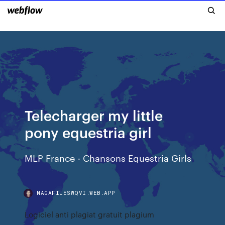
Telecharger my little
pony equestria girl
MLP France - Chansons Equestria Girls
MAGAFILESWQVI.WEB.APP
Logiciel anti plagiat gratuit plagium