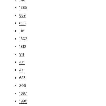
1385
889
838
118
1802
1812
911
471
47
685
306
1687
1990