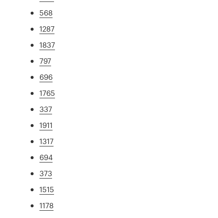
568
1287
1837
797
696
1765
337
1911
1317
694
373
1515
1178