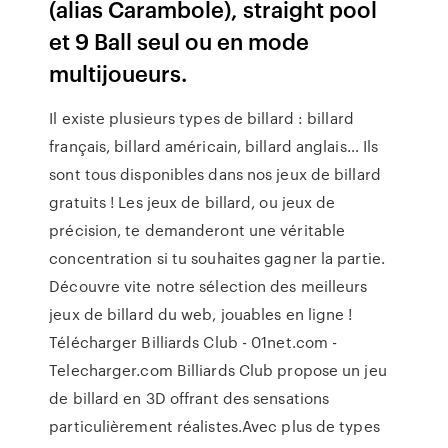
(alias Carambole), straight pool
et 9 Ball seul ou en mode
multijoueurs.
Il existe plusieurs types de billard : billard
français, billard américain, billard anglais… Ils
sont tous disponibles dans nos jeux de billard
gratuits ! Les jeux de billard, ou jeux de
précision, te demanderont une véritable
concentration si tu souhaites gagner la partie.
Découvre vite notre sélection des meilleurs
jeux de billard du web, jouables en ligne !
Télécharger Billiards Club - 01net.com -
Telecharger.com Billiards Club propose un jeu
de billard en 3D offrant des sensations
particulièrement réalistes.Avec plus de types