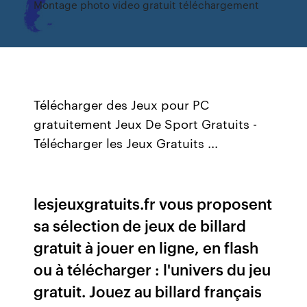
Montage photo video gratuit téléchargement
Télécharger des Jeux pour PC
gratuitement Jeux De Sport Gratuits -
Télécharger les Jeux Gratuits ...
lesjeuxgratuits.fr vous proposent
sa sélection de jeux de billard
gratuit à jouer en ligne, en flash
ou à télécharger : l'univers du jeu
gratuit. Jouez au billard français