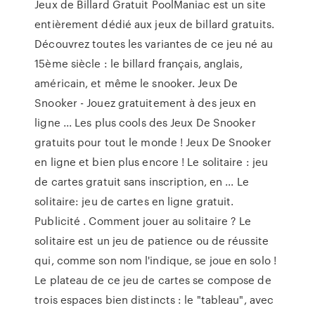
Jeux de Billard Gratuit PoolManiac est un site
entièrement dédié aux jeux de billard gratuits.
Découvrez toutes les variantes de ce jeu né au
15ème siècle : le billard français, anglais,
américain, et même le snooker. Jeux De
Snooker - Jouez gratuitement à des jeux en
ligne ... Les plus cools des Jeux De Snooker
gratuits pour tout le monde ! Jeux De Snooker
en ligne et bien plus encore ! Le solitaire : jeu
de cartes gratuit sans inscription, en ... Le
solitaire: jeu de cartes en ligne gratuit.
Publicité . Comment jouer au solitaire ? Le
solitaire est un jeu de patience ou de réussite
qui, comme son nom l'indique, se joue en solo !
Le plateau de ce jeu de cartes se compose de
trois espaces bien distincts : le "tableau", avec