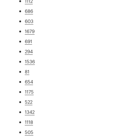
1112
686
603
1679
691
294
1536
81
654
1175
522
1342
1118
505