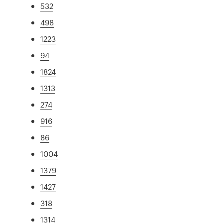
532
498
1223
94
1824
1313
274
916
86
1004
1379
1427
318
1314