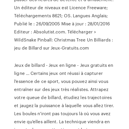
Un éditeur de niveaux est Licence Freeware;
Téléchargements 8621; OS. Langues Anglais;
Publié le : 26/09/2005 Mise à jour : 28/01/2016
Editeur : Absolutist.com. Télécharger >
WildSnake Pinball: Christmas Tree Un Billiards :
jeu de Billard sur Jeux-Gratuits.com
Jeux de billard - Jeux en ligne - Jeux gratuits en
ligne ... Certains jeux ont réussi à capturer
l'essence de ce sport, vous pouvez ainsi vous
entraîner sur des jeux très réalistes. Attrapez
votre queue de billard, étudiez les trajectoires
et jaugez la puissance à laquelle vous allez tirer.
Les boules n'iront pas toujours là où vous avez
envie qu'elles aillent. La technique viendra en