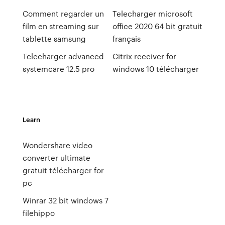
Comment regarder un
Telecharger microsoft
film en streaming sur
office 2020 64 bit gratuit
tablette samsung
français
Telecharger advanced
Citrix receiver for
systemcare 12.5 pro
windows 10 télécharger
Learn
Wondershare video
converter ultimate
gratuit télécharger for
pc
Winrar 32 bit windows 7
filehippo