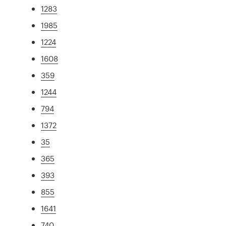
1283
1985
1224
1608
359
1244
794
1372
35
365
393
855
1641
740