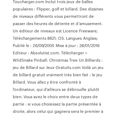
Toucharger.com Inclut trois jeux de balles
populaires : Flipper, golf et billard. Des dizaines
de niveaux différents vous permettront de
passer des heures de détente et d'amusement.
Un éditeur de niveaux est Licence Freeware;
Téléchargements 8621; OS. Langues Anglais;
Publié le : 26/09/2005 Mise à jour : 28/01/2016
Editeur : Absolutist.com. Télécharger >
WildSnake Pinball: Christmas Tree Un Billiards :
jeu de Billard sur Jeux-Gratuits.com Voilà un jeu
de billard gratuit vraiment très bien fait : le jeu
Billard. Vous allez y être confronté à
l'ordinateur, qui d'ailleurs se débrouille plutôt
bien. Vous avez le choix entre deux types de
partie : si vous choisissez la partie présentée à
droite, alors celui qui gagnera sera le premier à