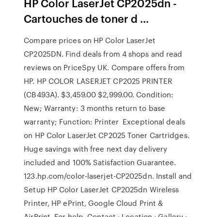
HP Color LaserJet CP2025dn -
Cartouches de toner d ...
Compare prices on HP Color LaserJet
CP2025DN. Find deals from 4 shops and read
reviews on PriceSpy UK. Compare offers from
HP. HP COLOR LASERJET CP2025 PRINTER
(CB493A). $3,459.00 $2,999.00. Condition:
New; Warranty: 3 months return to base
warranty; Function: Printer Exceptional deals
on HP Color LaserJet CP2025 Toner Cartridges.
Huge savings with free next day delivery
included and 100% Satisfaction Guarantee.
123.hp.com/color-laserjet-CP2025dn. Install and
Setup HP Color LaserJet CP2025dn Wireless
Printer, HP ePrint, Google Cloud Print &
AirPrint. For help Contact · Location · Gallery ·